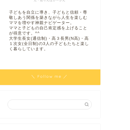
元・怒りんぼかーさん
子どもを自立に導き、子どもと信頼・尊
敬しあう関係を築きながら人生を楽しむ
ママを増やす神親ナビゲーター。
ママと子どもの自己肯定感を上げること
が得意です。^^
大学生長女(通信制)・高３長男(N高)・高
１次女(全日制)の3人の子どもたちと楽し
く暮らしています。
＼ Follow me ／