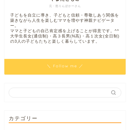
元・怒りんぼかーさん
子どもを自立に導き、子どもと信頼・尊敬しあう関係を
築きながら人生を楽しむママを増やす神親ナビゲータ
ー。
ママと子どもの自己肯定感を上げることが得意です。^^
大学生長女(通信制)・高３長男(N高)・高１次女(全日制)
の3人の子どもたちと楽しく暮らしています。
＼ Follow me ／
カテゴリー