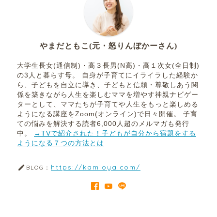
やまだともこ(元・怒りんぼかーさん)
大学生長女(通信制)・高３長男(N高)・高１次女(全日制)
の3人と暮らす母。 自身が子育てにイライラした経験か
ら、子どもを自立に導き、子どもと信頼・尊敬しあう関
係を築きながら人生を楽しむママを増やす神親ナビゲー
ターとして、ママたちが子育てや人生をもっと楽しめる
ようになる講座をZoom(オンライン)で日々開催。 子育
ての悩みを解決する読者6,000人超のメルマガも発行
中。
→TVで紹介された！子どもが自分から宿題をする
ようになる７つの方法とは
https://kamioya.com/
BLOG：