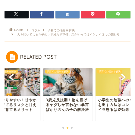
HOME
コラム
子育ての悩みを解決
人を叩いてしまう子の小学校入学準備。親がやってはイケナイ３つの関わり
RELATED POST
ての悩みを解決
子育ての悩みを解決
子育ての悩みを解決
わかりやすい！甘やか
3歳児反抗期！物を投げ
小学生の勉強へのや
て育てるリスクと甘え
るヤダしか言わない暴言
を出す方法はコレ！
せて育てるメリット
ばかりの女の子の解決法
イラ怒るは逆効果